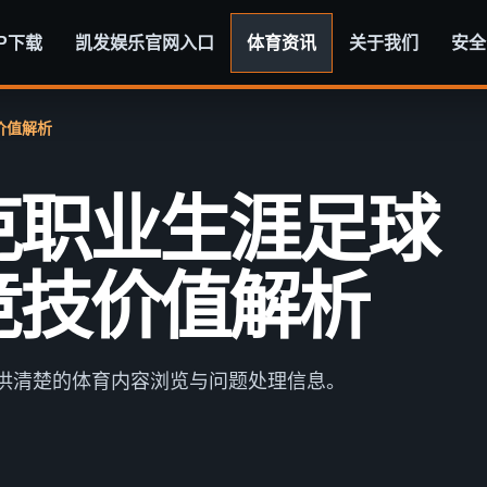
P下载
凯发娱乐官网入口
体育资讯
关于我们
安全
价值解析
克职业生涯足球
竞技价值解析
供清楚的体育内容浏览与问题处理信息。