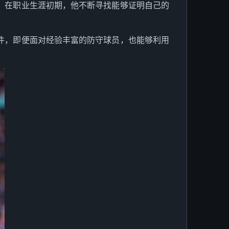
。在职业生涯初期，他不断寻找能够证明自己的
件，即便面对经验丰富的防守球员，也能够利用