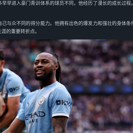
多早早进入豪门青训体系的球员不同，他经历了漫长的成长过程
自己与众不同的得分能力。他拥有出色的爆发力和强壮的身体条
生涯的重要转折点。