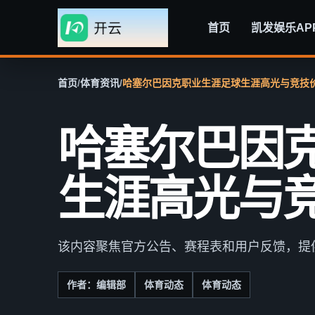
首页
凯发娱乐AP
首页
/
体育资讯
/
哈塞尔巴因克职业生涯足球生涯高光与竞技
哈塞尔巴因
生涯高光与
该内容聚焦官方公告、赛程表和用户反馈，提
作者：编辑部
体育动态
体育动态