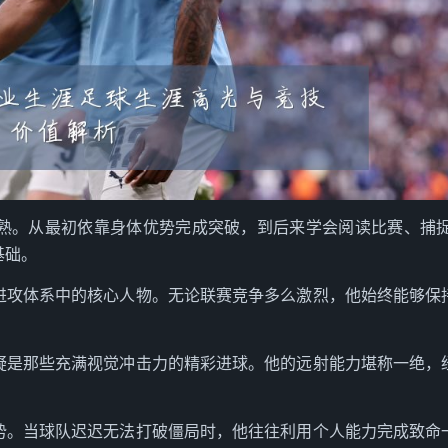
熟。从最初依靠身体优势完成突破，到后来学会阅读比赛、捕
基础。
进攻体系中的核心人物。无论联赛竞争多么激烈，他始终能够保
疑是那些充满视觉冲击力的精彩进球。他的远射能力堪称一绝，
势。当球队迟迟无法打破僵局时，他往往利用个人能力完成致命