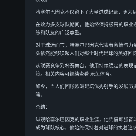
哈塞尔巴因克不仅留下了大量进球纪录，更为
在效力多支球队期间，他始终保持极高的职业
练和队友的广泛尊重。
对于球迷而言，哈塞尔巴因克代表着激情与力
头依然能够唤起人们对那个时代足球的美好回
从联赛竞争到杯赛舞台，他用持续稳定的表现
签。相关内容可继续查看
乐鱼体育
。
如今，当人们回顾欧洲足坛优秀射手的发展历
笔。
总结：
纵观哈塞尔巴因克的职业生涯，他凭借顽强奋
成为球队核心，他始终保持着对进球的执着追