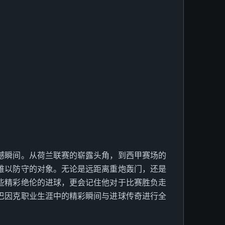
撼瞬间。从荷兰联赛的崭露头角，到西甲赛场的
难以防守的对象。无论是远距离重炮轰门，还是
些精彩绝伦的进球，更会记住他对于比赛胜负走
巴因克职业生涯中的精彩瞬间与进球传奇进行全