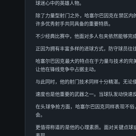
球迷心中的英雄人物。
除了力量型射门之外，哈塞尔巴因克在禁区内
许多优秀射手共同具备的重要特质。
不少经典比赛中，他面对多人包夹依然能够完
正因为拥有丰富多样的进球方式，防守球员往
哈塞尔巴因克最大的特点在于力量与技术的完
让他在锋线竞争中占据主动。
与此同时，他的射门技术同样十分精湛。无论
速度也是他重要的武器之一。当球队发动快速
在头球争抢方面，哈塞尔巴因克同样表现不俗
会。
更值得称道的是他的心理素质。面对关键点球
表现。