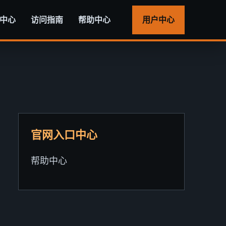
中心
访问指南
帮助中心
用户中心
官网入口中心
帮助中心