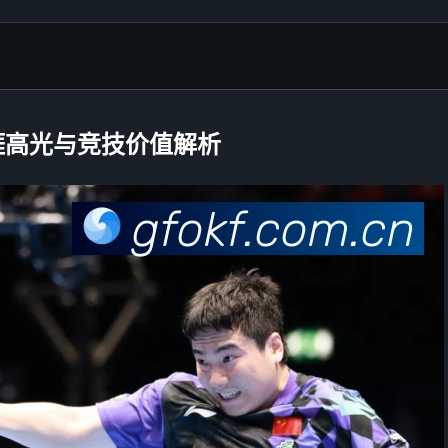
涯高光与竞技价值解析