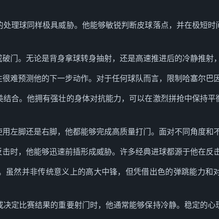
的处理球同样极具威胁。他能够敏锐判断皮球落点，并在极短时
成破门。无论是背身拿球转身抽射，还是高速推进后的冷静推射
往很难预测他的下一步动作。对于任何球队而言，限制哈塞尔巴
美结合。他拥有强壮的身体对抗能力，可以在激烈拼抢中保持平
使用左脚还是右脚，他都能够完成高质量打门。面对不同角度和
反击时，他能够迅速前插形成威胁。许多经典进球都源于他在反
。虽然并非传统意义上的高大中锋，但凭借出色的弹跳能力和
或决定比赛结果的重要射门时，他通常能够保持冷静。稳定的心