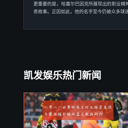
更重要的是，哈塞尔巴因克所展现出的职业精
奇故事。正因如此，他的名字至今仍被众多球
凯发娱乐热门新闻