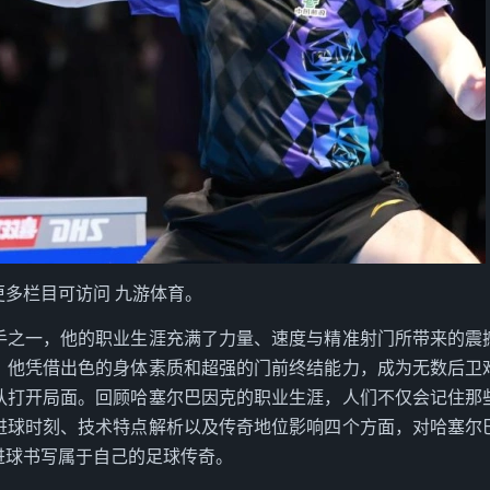
更多栏目可访问
九游体育
。
手之一，他的职业生涯充满了力量、速度与精准射门所带来的震
，他凭借出色的身体素质和超强的门前终结能力，成为无数后卫
队打开局面。回顾哈塞尔巴因克的职业生涯，人们不仅会记住那
进球时刻、技术特点解析以及传奇地位影响四个方面，对哈塞尔
进球书写属于自己的足球传奇。