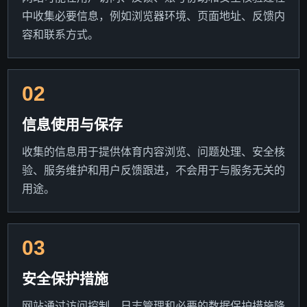
中收集必要信息，例如浏览器环境、页面地址、反馈内
容和联系方式。
02
信息使用与保存
收集的信息用于提供体育内容浏览、问题处理、安全核
验、服务维护和用户反馈跟进，不会用于与服务无关的
用途。
03
安全保护措施
网站通过访问控制、日志管理和必要的数据保护措施降