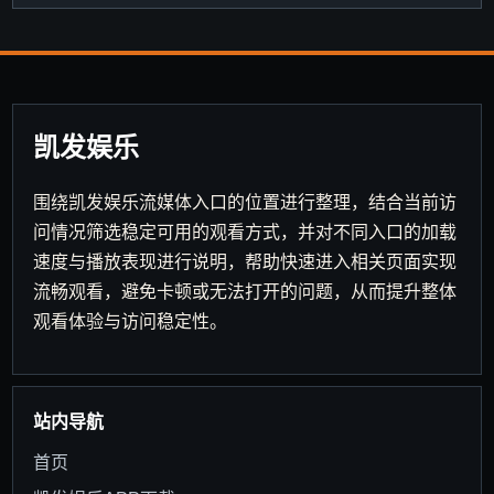
凯发娱乐
围绕凯发娱乐流媒体入口的位置进行整理，结合当前访
问情况筛选稳定可用的观看方式，并对不同入口的加载
速度与播放表现进行说明，帮助快速进入相关页面实现
流畅观看，避免卡顿或无法打开的问题，从而提升整体
观看体验与访问稳定性。
站内导航
首页