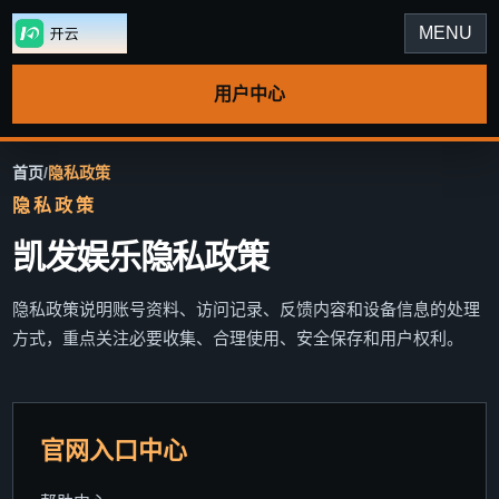
MENU
用户中心
首页
/
隐私政策
隐私政策
凯发娱乐隐私政策
隐私政策说明账号资料、访问记录、反馈内容和设备信息的处理
方式，重点关注必要收集、合理使用、安全保存和用户权利。
官网入口中心