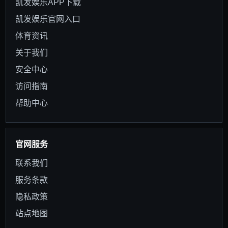
凯发娱乐APP下载
凯发娱乐官网入口
体育资讯
关于我们
安全中心
访问指南
帮助中心
官网服务
联系我们
服务条款
隐私政策
站点地图