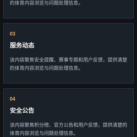
的体育内容浏览与问题处理信息。
03
服务动态
该内容聚焦安全提醒、赛事专题和用户反馈，提供清楚
的体育内容浏览与问题处理信息。
04
安全公告
该内容聚焦积分榜、官方公告和用户反馈，提供清楚的
体育内容浏览与问题处理信息。